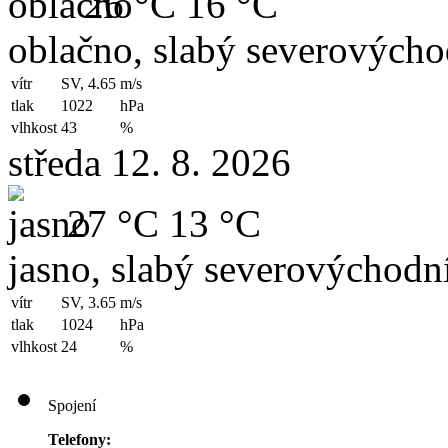
26 °C
16 °C
oblačno, slabý severovýchod
vítr
SV, 4.65
m/s
tlak
1022
hPa
vlhkost
43
%
středa 12. 8. 2026
27 °C
13 °C
jasno, slabý severovýchodní
vítr
SV, 3.65
m/s
tlak
1024
hPa
vlhkost
24
%
Spojení
Telefony: