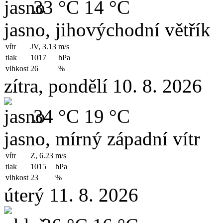
33 °C
14 °C
jasno, jihovýchodní větřík
vítr
JV, 3.13
m/s
tlak
1017
hPa
vlhkost
26
%
zítra, pondělí 10. 8. 2026
34 °C
19 °C
jasno, mírný západní vítr
vítr
Z, 6.23
m/s
tlak
1015
hPa
vlhkost
23
%
úterý 11. 8. 2026