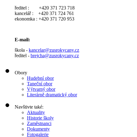
ředitel : +420 371 723 718
kancelář : +420 371 724 761
ekonomka : +420 371 720 953
E-mail:
škola -
kancelar@zusrokycany.cz
ředitel -
brejcha@zusrokycany.cz
Obory
Hudební obor
Taneční obor
Výtvarný obor
Literárně dramatický obor
Navštivte také:
Aktuality
Historie školy
Zaměstnanci
Dokumenty
Fotogalerie