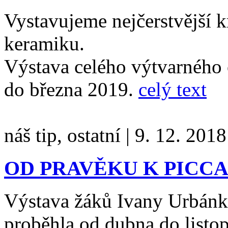
Vystavujeme nejčerstvější k
keramiku.
Výstava celého výtvarného
do března 2019.
celý text
náš tip, ostatní
|
9. 12. 2018
OD PRAVĚKU K PICCA
Výstava žáků Ivany Urbánk
proběhla od dubna do listo