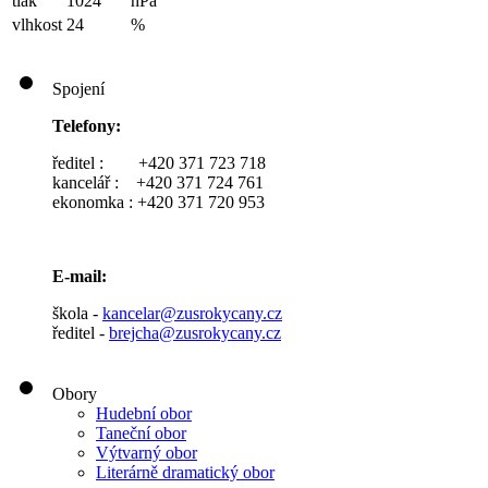
tlak
1024
hPa
vlhkost
24
%
Spojení
Telefony:
ředitel : +420 371 723 718
kancelář : +420 371 724 761
ekonomka : +420 371 720 953
E-mail:
škola -
kancelar@zusrokycany.cz
ředitel -
brejcha@zusrokycany.cz
Obory
Hudební obor
Taneční obor
Výtvarný obor
Literárně dramatický obor