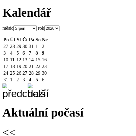
Kalendář
měsíc
rok
Po
Út
St
Čt
Pá
So
Ne
27
28
29
30
31
1
2
3
4
5
6
7
8
9
10
11
12
13
14
15
16
17
18
19
20
21
22
23
24
25
26
27
28
29
30
31
1
2
3
4
5
6
Aktuální počasí
<<