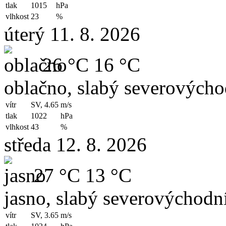
tlak
1015
hPa
vlhkost
23
%
úterý 11. 8. 2026
26 °C
16 °C
oblačno, slabý severovýchod
vítr
SV, 4.65
m/s
tlak
1022
hPa
vlhkost
43
%
středa 12. 8. 2026
27 °C
13 °C
jasno, slabý severovýchodní
vítr
SV, 3.65
m/s