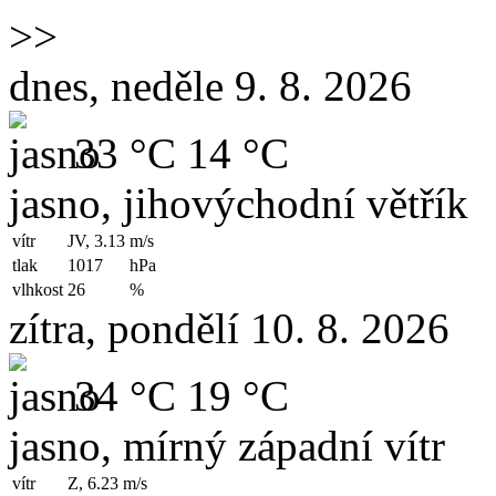
>>
dnes, neděle 9. 8. 2026
33 °C
14 °C
jasno, jihovýchodní větřík
vítr
JV, 3.13
m/s
tlak
1017
hPa
vlhkost
26
%
zítra, pondělí 10. 8. 2026
34 °C
19 °C
jasno, mírný západní vítr
vítr
Z, 6.23
m/s