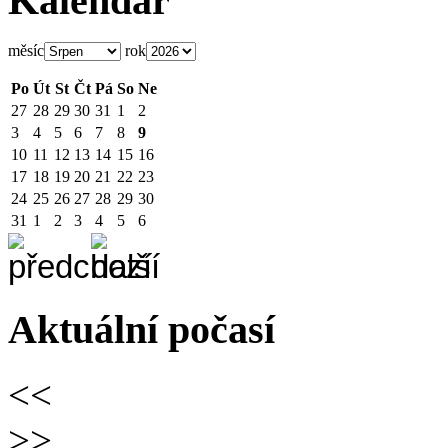
Kalendář
měsíc
rok
Po
Út
St
Čt
Pá
So
Ne
27
28
29
30
31
1
2
3
4
5
6
7
8
9
10
11
12
13
14
15
16
17
18
19
20
21
22
23
24
25
26
27
28
29
30
31
1
2
3
4
5
6
Aktuální počasí
<<
>>