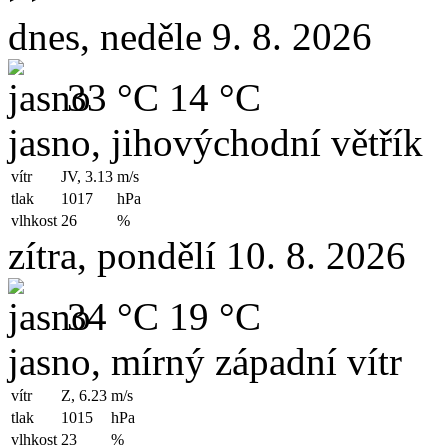
dnes, neděle 9. 8. 2026
33 °C
14 °C
jasno, jihovýchodní větřík
vítr
JV, 3.13
m/s
tlak
1017
hPa
vlhkost
26
%
zítra, pondělí 10. 8. 2026
34 °C
19 °C
jasno, mírný západní vítr
vítr
Z, 6.23
m/s
tlak
1015
hPa
vlhkost
23
%