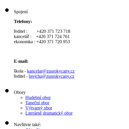
Spojení
Telefony:
ředitel : +420 371 723 718
kancelář : +420 371 724 761
ekonomka : +420 371 720 953
E-mail:
škola -
kancelar@zusrokycany.cz
ředitel -
brejcha@zusrokycany.cz
Obory
Hudební obor
Taneční obor
Výtvarný obor
Literárně dramatický obor
Navštivte také: