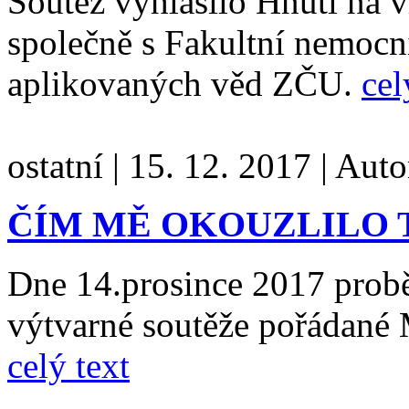
Soutěž vyhlásilo Hnutí na 
společně s Fakultní nemocn
aplikovaných věd ZČU.
cel
ostatní
|
15. 12. 2017
|
Auto
ČÍM MĚ OKOUZLILO 
Dne 14.prosince 2017 probě
výtvarné soutěže pořádané
celý text