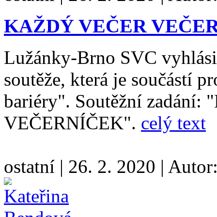
KAŽDÝ VEČER VEČE
Lužánky-Brno SVC vyhlási
soutěže, která je součástí p
bariéry". Soutěžní zadán
VEČERNÍČEK".
celý text
ostatní
|
26. 2. 2020
|
Autor