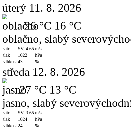
úterý 11. 8. 2026
26 °C
16 °C
oblačno, slabý severovýchod
vítr
SV, 4.65
m/s
tlak
1022
hPa
vlhkost
43
%
středa 12. 8. 2026
27 °C
13 °C
jasno, slabý severovýchodní
vítr
SV, 3.65
m/s
tlak
1024
hPa
vlhkost
24
%