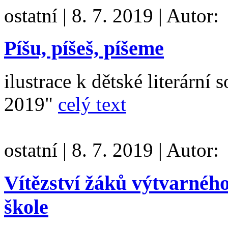
ostatní
|
8. 7. 2019
|
Autor:
Píšu, píšeš, píšeme
ilustrace k dětské literárn
2019"
celý text
ostatní
|
8. 7. 2019
|
Autor:
Vítězství žáků výtvarnéh
škole