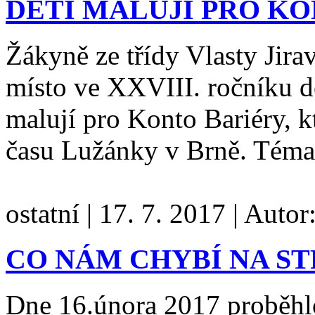
DĚTI MALUJÍ PRO K
Žákyně ze třídy Vlasty Jira
místo ve XXVIII. ročníku d
malují pro Konto Bariéry, k
času Lužánky v Brně. Téma
ostatní
|
17. 7. 2017
|
Autor
CO NÁM CHYBÍ NA ST
Dne 16.února 2017 proběhlo