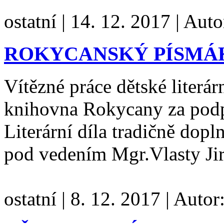
ostatní
|
14. 12. 2017
|
Auto
ROKYCANSKÝ PÍSMÁK
Vítězné práce dětské literá
knihovna Rokycany za podp
Literární díla tradičně dopl
pod vedením Mgr.Vlasty Ji
ostatní
|
8. 12. 2017
|
Autor