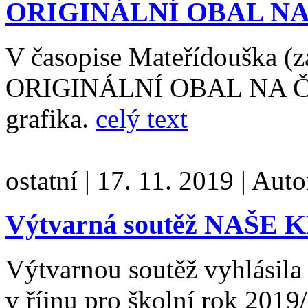
ORIGINÁLNÍ OBAL N
V časopise Mateřídouška (z
ORIGINÁLNÍ OBAL NA ČO
grafika.
celý text
ostatní
|
17. 11. 2019
|
Auto
Výtvarná soutěž NAŠE
Výtvarnou soutěž vyhlásil
v říjnu pro školní rok 201