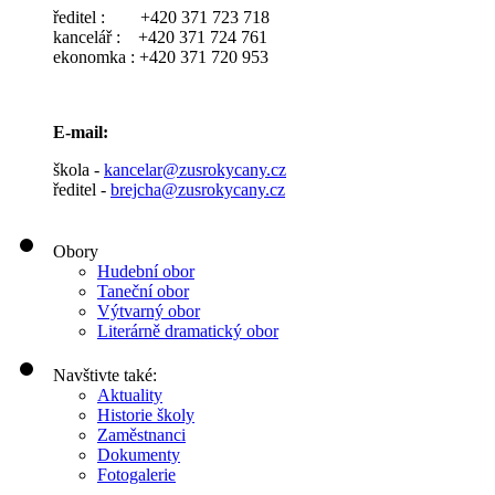
ředitel : +420 371 723 718
kancelář : +420 371 724 761
ekonomka : +420 371 720 953
E-mail:
škola -
kancelar@zusrokycany.cz
ředitel -
brejcha@zusrokycany.cz
Obory
Hudební obor
Taneční obor
Výtvarný obor
Literárně dramatický obor
Navštivte také:
Aktuality
Historie školy
Zaměstnanci
Dokumenty
Fotogalerie