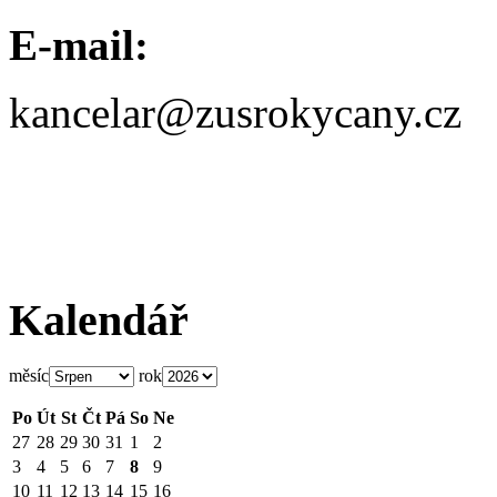
E-mail:
kancelar@zusrokycany.cz
Kalendář
měsíc
rok
Po
Út
St
Čt
Pá
So
Ne
27
28
29
30
31
1
2
3
4
5
6
7
8
9
10
11
12
13
14
15
16