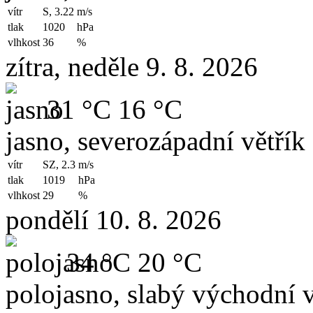
vítr
S, 3.22
m/s
tlak
1020
hPa
vlhkost
36
%
zítra, neděle 9. 8. 2026
31 °C
16 °C
jasno, severozápadní větřík
vítr
SZ, 2.3
m/s
tlak
1019
hPa
vlhkost
29
%
pondělí 10. 8. 2026
34 °C
20 °C
polojasno, slabý východní v