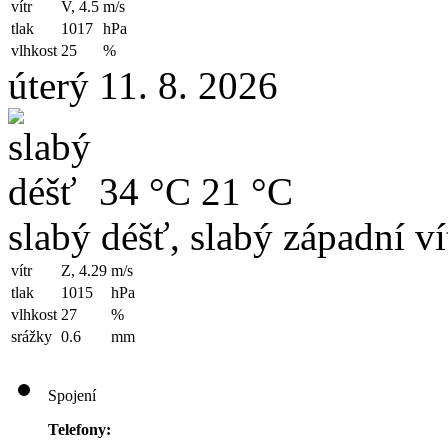
vítr
V, 4.5
m/s
tlak
1017
hPa
vlhkost
25
%
úterý 11. 8. 2026
34 °C
21 °C
slabý déšť, slabý západní ví
vítr
Z, 4.29
m/s
tlak
1015
hPa
vlhkost
27
%
srážky
0.6
mm
Spojení
Telefony: