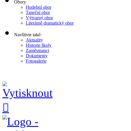
Obory
Hudební obor
Taneční obor
Výtvarný obor
Literárně dramatický obor
Navštivte také:
Aktuality
Historie školy
Zaměstnanci
Dokumenty
Fotogalerie
