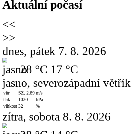
Aktuální počasí
<<
>>
dnes, pátek 7. 8. 2026
28 °C
17 °C
jasno, severozápadní větřík
vítr
SZ, 2.89
m/s
tlak
1020
hPa
vlhkost
32
%
zítra, sobota 8. 8. 2026