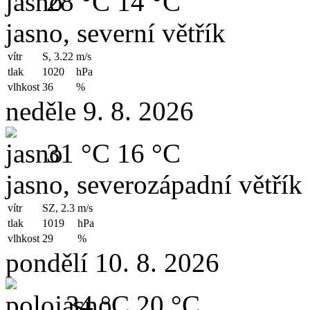
28 °C
14 °C
jasno, severní větřík
vítr
S, 3.22
m/s
tlak
1020
hPa
vlhkost
36
%
neděle 9. 8. 2026
31 °C
16 °C
jasno, severozápadní větřík
vítr
SZ, 2.3
m/s
tlak
1019
hPa
vlhkost
29
%
pondělí 10. 8. 2026
34 °C
20 °C