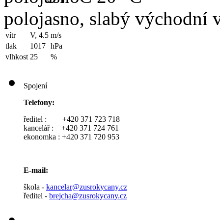
polojasno, slabý východní v
vítr
V, 4.5
m/s
tlak
1017
hPa
vlhkost
25
%
Spojení
Telefony:
ředitel : +420 371 723 718
kancelář : +420 371 724 761
ekonomka : +420 371 720 953
E-mail:
škola -
kancelar@zusrokycany.cz
ředitel -
brejcha@zusrokycany.cz