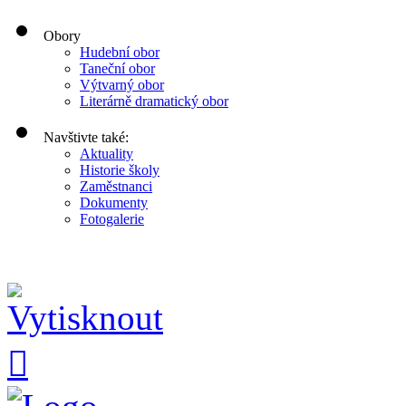
Obory
Hudební obor
Taneční obor
Výtvarný obor
Literárně dramatický obor
Navštivte také:
Aktuality
Historie školy
Zaměstnanci
Dokumenty
Fotogalerie
