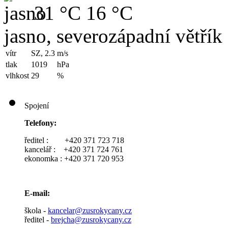
31 °C
16 °C
jasno, severozápadní větřík
vítr
SZ, 2.3
m/s
tlak
1019
hPa
vlhkost
29
%
Spojení
Telefony:
ředitel : +420 371 723 718
kancelář : +420 371 724 761
ekonomka : +420 371 720 953
E-mail:
škola -
kancelar@zusrokycany.cz
ředitel -
brejcha@zusrokycany.cz