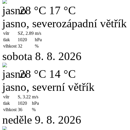
28 °C
17 °C
jasno, severozápadní větřík
vítr
SZ, 2.89
m/s
tlak
1020
hPa
vlhkost
32
%
sobota 8. 8. 2026
28 °C
14 °C
jasno, severní větřík
vítr
S, 3.22
m/s
tlak
1020
hPa
vlhkost
36
%
neděle 9. 8. 2026