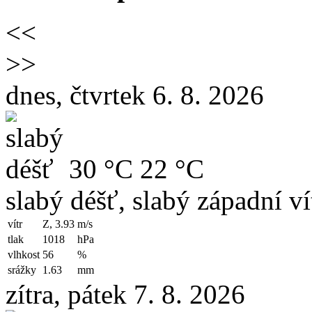
<<
>>
dnes, čtvrtek 6. 8. 2026
30 °C
22 °C
slabý déšť, slabý západní ví
vítr
Z, 3.93
m/s
tlak
1018
hPa
vlhkost
56
%
srážky
1.63
mm
zítra, pátek 7. 8. 2026