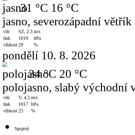
31 °C
16 °C
jasno, severozápadní větřík
vítr
SZ, 2.3
m/s
tlak
1019
hPa
vlhkost
29
%
pondělí 10. 8. 2026
34 °C
20 °C
polojasno, slabý východní v
vítr
V, 4.5
m/s
tlak
1017
hPa
vlhkost
25
%
Spojení