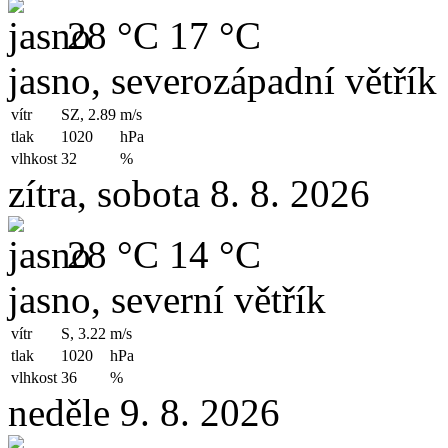
28 °C
17 °C
jasno, severozápadní větřík
vítr
SZ, 2.89
m/s
tlak
1020
hPa
vlhkost
32
%
zítra, sobota 8. 8. 2026
28 °C
14 °C
jasno, severní větřík
vítr
S, 3.22
m/s
tlak
1020
hPa
vlhkost
36
%
neděle 9. 8. 2026