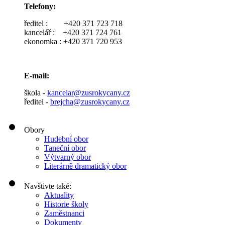
Telefony:
ředitel : +420 371 723 718
kancelář : +420 371 724 761
ekonomka : +420 371 720 953
E-mail:
škola -
kancelar@zusrokycany.cz
ředitel -
brejcha@zusrokycany.cz
Obory
Hudební obor
Taneční obor
Výtvarný obor
Literárně dramatický obor
Navštivte také:
Aktuality
Historie školy
Zaměstnanci
Dokumenty