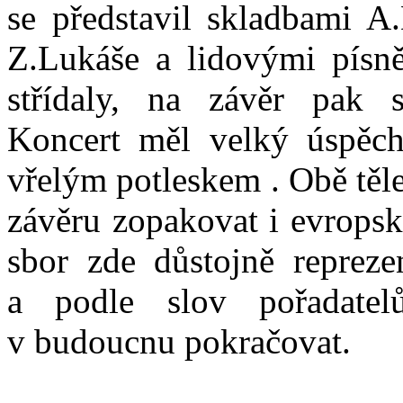
se představil skladbami A
Z.Lukáše a lidovými písn
střídaly, na závěr pak 
Koncert měl velký úspěc
vřelým potleskem . Obě těl
závěru zopakovat i evrop
sbor zde důstojně reprez
a podle slov pořadate
v budoucnu pokračovat.