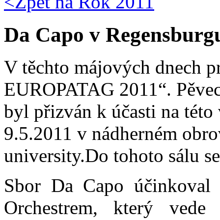
<Zpět na
Rok 2011
Da Capo v Regensburg
V těchto májových dnech pr
EUROPATAG 2011“. Pěvec
byl přizván k účasti na tét
9.5.2011 v nádherném obro
university.Do tohoto sálu s
Sbor Da Capo účinkoval s
Orchestrem, který vede