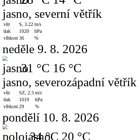
jasno, severní větřík
vítr
S, 3.22
m/s
tlak
1020
hPa
vlhkost
36
%
neděle 9. 8. 2026
31 °C
16 °C
jasno, severozápadní větřík
vítr
SZ, 2.3
m/s
tlak
1019
hPa
vlhkost
29
%
pondělí 10. 8. 2026
34 °C
20 °C