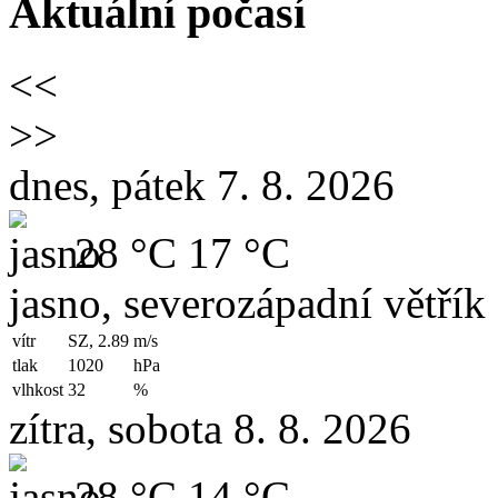
Aktuální počasí
<<
>>
dnes, pátek 7. 8. 2026
28 °C
17 °C
jasno, severozápadní větřík
vítr
SZ, 2.89
m/s
tlak
1020
hPa
vlhkost
32
%
zítra, sobota 8. 8. 2026
28 °C
14 °C