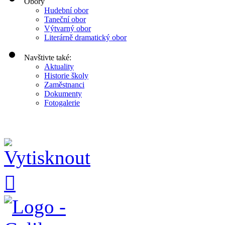
Obory
Hudební obor
Taneční obor
Výtvarný obor
Literárně dramatický obor
Navštivte také:
Aktuality
Historie školy
Zaměstnanci
Dokumenty
Fotogalerie
