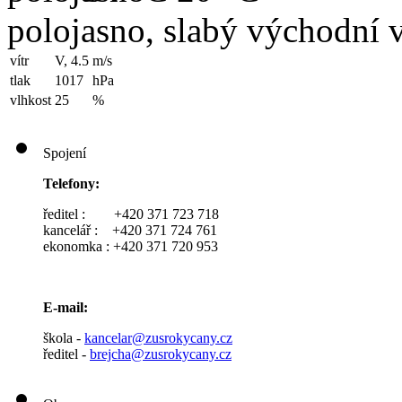
polojasno, slabý východní v
vítr
V, 4.5
m/s
tlak
1017
hPa
vlhkost
25
%
Spojení
Telefony:
ředitel : +420 371 723 718
kancelář : +420 371 724 761
ekonomka : +420 371 720 953
E-mail:
škola -
kancelar@zusrokycany.cz
ředitel -
brejcha@zusrokycany.cz