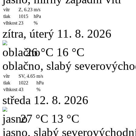
vítr
Z, 6.23
m/s
tlak
1015
hPa
vlhkost
23
%
zítra, úterý 11. 8. 2026
26 °C
16 °C
oblačno, slabý severovýchod
vítr
SV, 4.65
m/s
tlak
1022
hPa
vlhkost
43
%
středa 12. 8. 2026
27 °C
13 °C
jasno, slabý severovýchodní