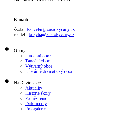
E-mail:
škola -
kancelar@zusrokycany.cz
ředitel -
brejcha@zusrokycany.cz
Obory
Hudební obor
Taneční obor
Výtvarný obor
Literárně dramatický obor
Navštivte také:
Aktuality
Historie školy
Zaměstnanci
Dokumenty
Fotogalerie