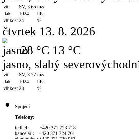
vítr
SV, 3.65
m/s
tlak
1024
hPa
vlhkost
24
%
čtvrtek 13. 8. 2026
28 °C
13 °C
jasno, slabý severovýchodní
vítr
SV, 3.77
m/s
tlak
1024
hPa
vlhkost
23
%
Spojení
Telefony:
ředitel : +420 371 723 718
kancelář : +420 371 724 761
ekonomka : +420 371 720 953