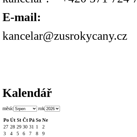
E-mail:
kancelar@zusrokycany.cz
Kalendář
měsíc
rok
Po
Út
St
Čt
Pá
So
Ne
27
28
29
30
31
1
2
3
4
5
6
7
8
9