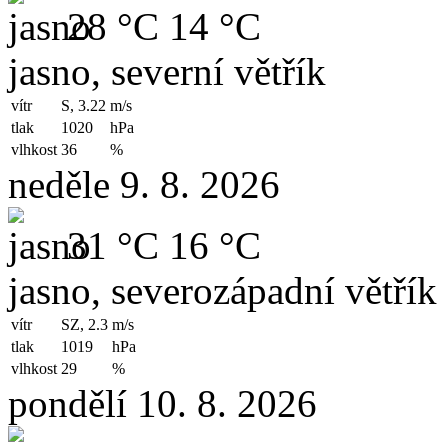
28 °C
14 °C
jasno, severní větřík
vítr
S, 3.22
m/s
tlak
1020
hPa
vlhkost
36
%
neděle 9. 8. 2026
31 °C
16 °C
jasno, severozápadní větřík
vítr
SZ, 2.3
m/s
tlak
1019
hPa
vlhkost
29
%
pondělí 10. 8. 2026