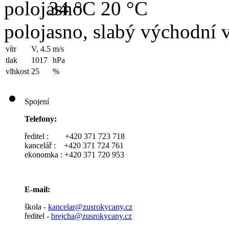
34 °C
20 °C
polojasno, slabý východní v
vítr
V, 4.5
m/s
tlak
1017
hPa
vlhkost
25
%
Spojení
Telefony:
ředitel : +420 371 723 718
kancelář : +420 371 724 761
ekonomka : +420 371 720 953
E-mail:
škola -
kancelar@zusrokycany.cz
ředitel -
brejcha@zusrokycany.cz