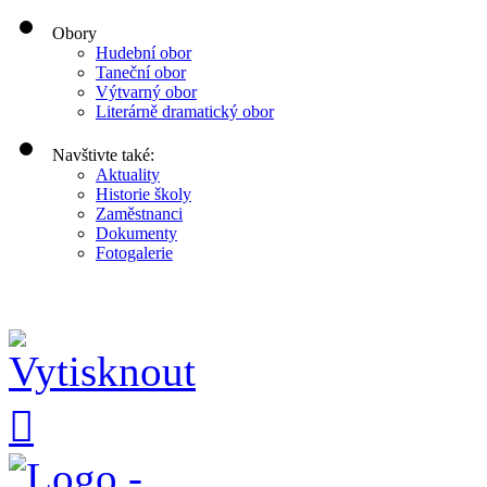
Obory
Hudební obor
Taneční obor
Výtvarný obor
Literárně dramatický obor
Navštivte také:
Aktuality
Historie školy
Zaměstnanci
Dokumenty
Fotogalerie
